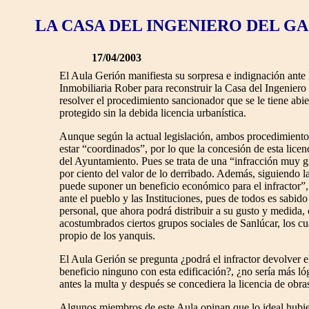
LA CASA DEL INGENIERO DEL GA
17/04/2003
El Aula Gerión manifiesta su sorpresa e indignación ante 
Inmobiliaria Rober para reconstruir la Casa del Ingeniero
resolver el procedimiento sancionador que se le tiene abie
protegido sin la debida licencia urbanística.
Aunque según la actual legislación, ambos procedimiento
estar “coordinados”, por lo que la concesión de esta licen
del Ayuntamiento. Pues se trata de una “infracción muy g
por ciento del valor de lo derribado. Además, siguiendo la
puede suponer un beneficio económico para el infractor”, a
ante el pueblo y las Instituciones, pues de todos es sabid
personal, que ahora podrá distribuir a su gusto y medida,
acostumbrados ciertos grupos sociales de Sanlúcar, los c
propio de los yanquis.
El Aula Gerión se pregunta ¿podrá el infractor devolver el
beneficio ninguno con esta edificación?, ¿no sería más l
antes la multa y después se concediera la licencia de obra
Algunos miembros de este Aula opinan que lo ideal hubier