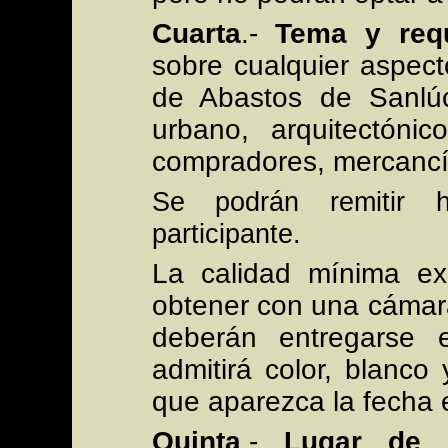
Cuarta
.-
Tema y requ
sobre cualquier aspec
de Abastos de Sanlúc
urbano, arquitectónic
compradores, mercancía
Se podrán remitir
participante.
La calidad mínima ex
obtener con una cámara
deberán entregarse 
admitirá color, blanco
que aparezca la fecha e
Quinta
.-
Lugar de c