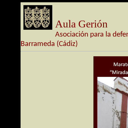
Aula Gerión
Asociación para la defe
Barrameda (Cádiz)